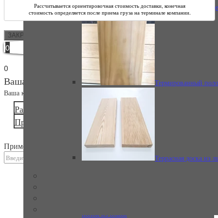
Полок для бани из д
Стоимость является
Термированная
ЗАКРЫТЬ
вагонка в профиле STS из ольхи
0
0
Ваша корзина
Термированный поло
Ваша корзина пуста
Вернуться в каталог
Расчёт стоимости доставки
Перейти в корзину
Термированная
Продолжить покупки
вагонка из ольхи в реечном профиле
Применить промокод
Террасная доска из 
Отправить
Термированный
полок из ольхи