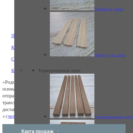
Грибок из липы
Предыдущий
Стеновой паркет
Кокшайск
из липы
Плинтус из липы
Следующий
Термированная липа
Казань (женское отделение)
«Родина» – интернет-магазин вагонки, изделий из липы и
осины, а также сопутствующих товаров для дома и бани. Мы
Галтель из липы
отправляем свои товары по всей России любыми
транспортными компаниями на выбор покупателя, поэтому
доставка возможна практически в любой уголок России!
<<
читать далее о компании>>
Термированный поло