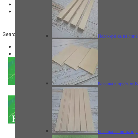
Search for:
Полок-рейка из лип
Вагонка в профиле 
Казань (мужское
отделение)
Вагонка из липы в р