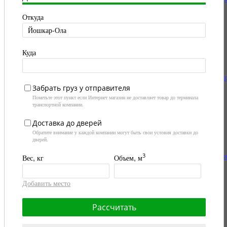
реечном профиле
Откуда
Куда
Вагонка из ясеня в 
Забрать груз у отправителя
Вагонка мини STS
Пометьте этот пункт если Интернет магазин не доставляет товар до терминала
из ольхи
транспортной компании.
Доставка до дверей
Обратите внимание у каждой компании могут быть свои условия доставки до
дверей.
Палубная доска из л
3
Вес, кг
Объем, м
Полок из ольхи
Добавить место
Рассчитать