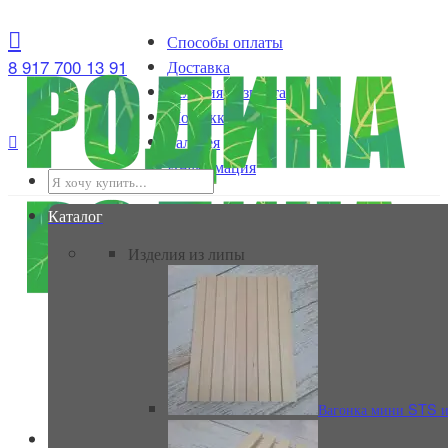
Способы оплаты
8 917 700 13 91
Доставка
Условия возврата
Мой аккаунт

Галерея
Информация
Каталог
Изделия из липы
Вагонка мини STS и