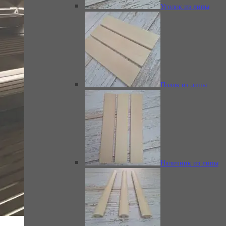
Уголок из липы
Вагонка из липы в
профиле софтлайн
Полок из липы
Закругленный
угловой полок
Наличник из липы
Нащельник из
липы