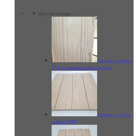
Другие породы
Вагонка в профиле
STS из термированной радиаты
Вагонка из дуба в
профиле STS