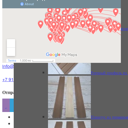
Уголок из липы
Термированная ваго
Полок из липы
info@rodina.one
Реечный профиль из
+7 917 700 13 91
Отправить сообщение
Наличник из липы

Контакты
Плинтус из термиро
Доставка