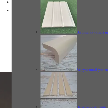
Главная
Каталог
Галерея
Изделия из липы
Казань (мужское отделение)
Вагонка из липы в п
Мужское отделение общественной бани.
Использован наш термированный реечный
профиль из липы, термированный полок из
липы и STS профиль из термированной
Вагонка мини STS
липы.
из липы
Закругленный углово
Полок-рейка из
липы
Нащельник из липы