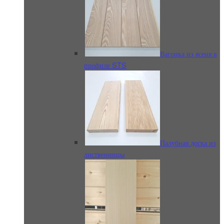
Вагонка из ясеня в
профиле STS
Палубная доска из
лиственницы