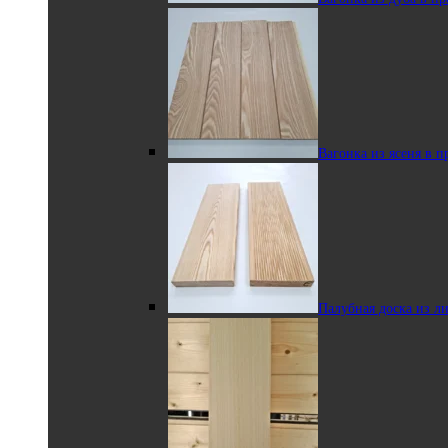
реечном профиле
Вагонка из ясеня в 
Вагонка мини STS
из ольхи
Палубная доска из л
Полок из ольхи