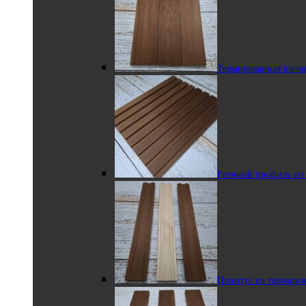
Уголок из липы
Термированная ваго
Полок из липы
Реечный профиль из
Наличник из липы
Плинтус из термиро