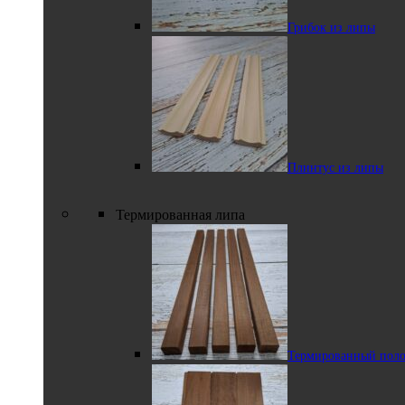
Грибок из липы
Стеновой паркет
из липы
Плинтус из липы
Термированная липа
Галтель из липы
Термированный поло