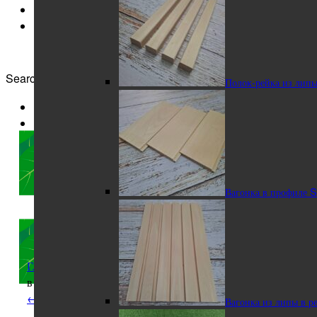
Search for:
Полок-рейка из лип
Вагонка в профиле 
Главная
/
Интернет-магазин
/
Липа
/
Вагонка из липы
в реечном профиле
← Предыдущий
Следующий →
Вагонка из липы в р