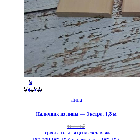
В
корзину
Липа
Наличник из липы — Экстра, 1,3 м
167.70
₽
Первоначальная цена составляла
167.70₽.
152.10
₽
Текущая цена: 152.10₽.