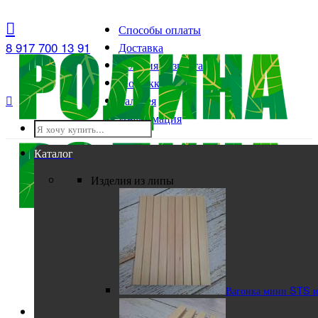
Способы оплаты
8 917 700 13 91
Доставка
Условия возврата
Мой аккаунт

Галерея
Информация
Каталог
Изделия из липы
Вагонка мини STS и