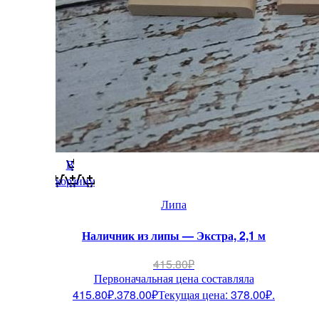
В
корзину
Липа
Наличник из липы — Экстра, 2,1 м
415.80
₽
Первоначальная цена составляла
415.80₽.
378.00
₽
Текущая цена: 378.00₽.