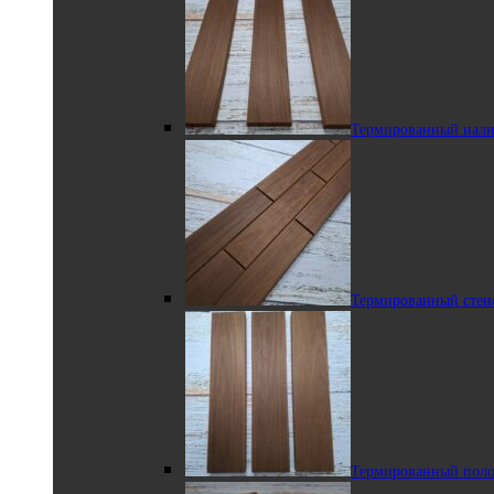
Грибок из липы
Термированный нали
Плинтус из липы
Термированная липа
Термированный стен
Термированный
Термированный поло
полок-рейка из липы