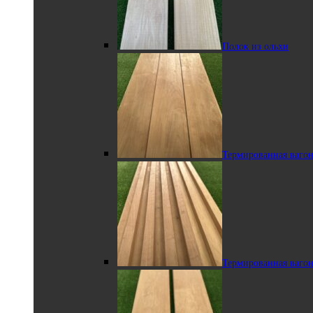
Полок из ольхи
Термированный
полок из липы
Термированная вагон
Термированный
закругленный угловой полок
Термированная вагон
Ольха