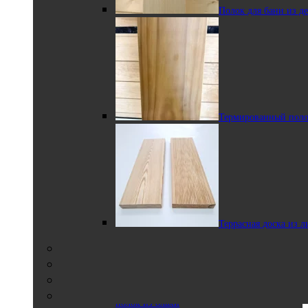
Полок для бани из д
Термированная
вагонка в профиле STS из ольхи
Термированный поло
Термированная
вагонка из ольхи в реечном профиле
Террасная доска из 
Термированный
полок из ольхи