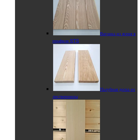
Вагонка из ясеня в
профиле STS
Палубная доска из
лиственницы