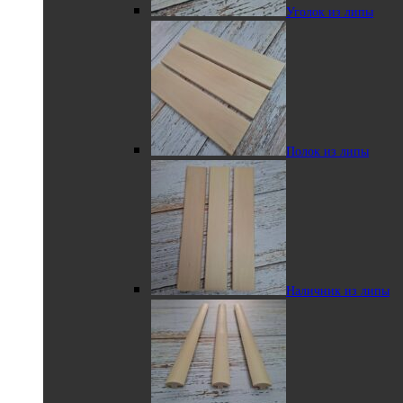
Уголок из липы
Вагонка из липы в
профиле софтлайн
Полок из липы
Закругленный
угловой полок
Наличник из липы
Нащельник из
липы