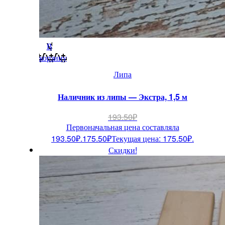
В
корзину
Липа
Наличник из липы — Экстра, 1,5 м
193.50
₽
Первоначальная цена составляла
193.50₽.
175.50
₽
Текущая цена: 175.50₽.
Скидки!