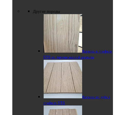
Другие породы
Вагонка в профиле
STS из термированной радиаты
Вагонка из дуба в
профиле STS