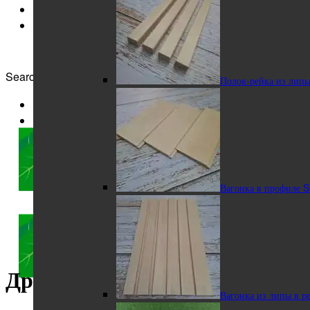
Search for:
Полок-рейка из лип
Вагонка в профиле 
Другие породы
Вагонка из липы в р