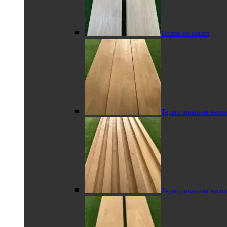
Полок из ольхи
Термированный
полок из липы
Термированная вагон
Термированный
закругленный угловой полок
Выберите
Термированная вагон
Ольха
параметры
Другие породы