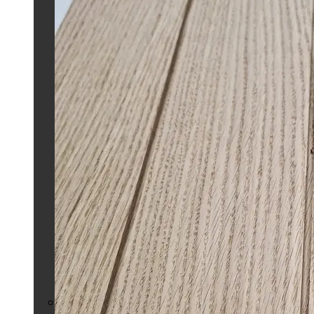
Полок для бани из
дерева Абаш
Термированный
полок из радиаты
Террасная доска из
лиственницы