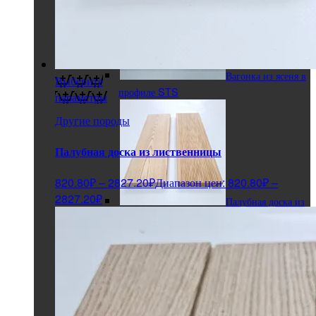
Вагонка из ясеня в
Выберите
профиле STS
параметры
Другие породы
Палубная доска из лиственницы
820.80
₽
–
2827.20
₽
Диапазон цен: 820.80₽ –
2827.20₽
Палубная доска из
лиственницы