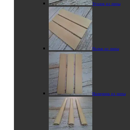
Уголок из липы
Выберите
Вагонка из липы в
параметры
профиле софтлайн
Другие породы
Полок для бани из дерева Абаш
Полок из липы
2095.20
₽
–
13500.00
₽
Диапазон цен: 2095.20₽
– 13500.00₽
Закругленный
угловой полок
Наличник из липы
Нащельник из
липы