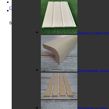
Главная
/
Интернет-магазин
/
Другие породы
Каталог
Изделия из липы
Showing all 7 results
Вагонка из липы в п
Вагонка мини STS
из липы
Закругленный углово
Полок-рейка из
липы
Нащельник из липы