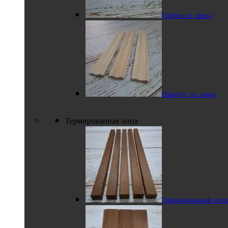
Грибок из липы
Стеновой паркет
из липы
Плинтус из липы
Термированная липа
Галтель из липы
Термированный поло