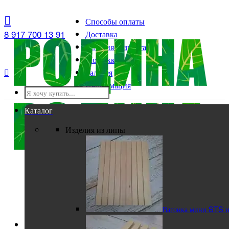
Способы оплаты
8 917 700 13 91
Доставка
Условия возврата
Мой аккаунт

Галерея
Информация
Каталог
Изделия из липы
Вагонка мини STS и