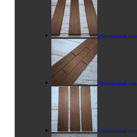
Грибок из липы
Термированный нали
Плинтус из липы
Термированная липа
Термированный стен
Термированный
Термированный поло
полок-рейка из липы