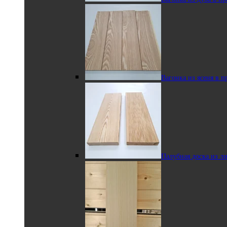
реечном профиле
Вагонка из ясеня в 
Вагонка мини STS
из ольхи
Палубная доска из л
Полок из ольхи