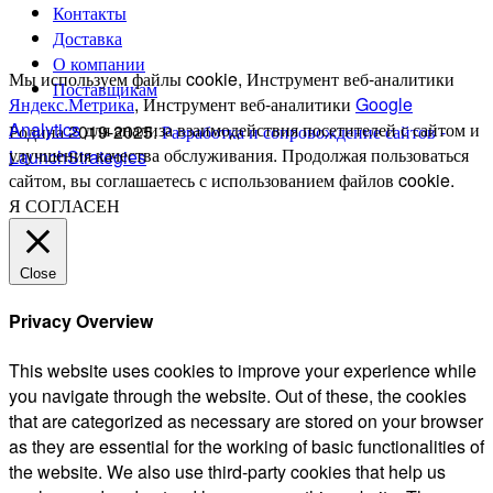
Контакты
Доставка
О компании
Мы используем файлы cookie, Инструмент веб-аналитики
Поставщикам
Яндекс.Метрика
, Инструмент веб-аналитики
Google
Analytics
для анализа взаимодействия посетителей с сайтом и
Родина 2019-2025.
Разработка и сопровождение сайтов -
улучшения качества обслуживания. Продолжая пользоваться
LaunchStrategies
сайтом, вы соглашаетесь с использованием файлов cookie.
Я СОГЛАСЕН
Close
Privacy Overview
This website uses cookies to improve your experience while
you navigate through the website. Out of these, the cookies
that are categorized as necessary are stored on your browser
as they are essential for the working of basic functionalities of
the website. We also use third-party cookies that help us