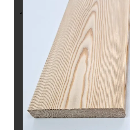
Другие породы
Вагонка в профиле
STS из термированной радиаты
Вагонка из дуба в
профиле STS