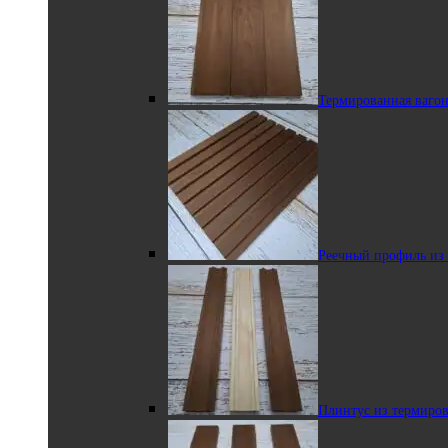
Уголок из липы
Термированная ваго
Выберите
параметры
Полок из липы
Другие породы
Вагонка из ясеня в профиле STS
Реечный профиль из
1200.00
₽
–
1800.00
₽
Диапазон цен: 1200.00₽
– 1800.00₽
Наличник из липы
Плинтус из термиро