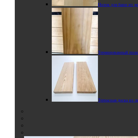
Выберите
Полок для бани из д
параметры
Термированная
Другие породы
вагонка в профиле STS из ольхи
Террасная доска из лиственницы
820.80
₽
–
2827.20
₽
Диапазон цен: 820.80₽ –
Термированный поло
2827.20₽
Термированная
вагонка из ольхи в реечном профиле
Террасная доска из 
Термированный
полок из ольхи